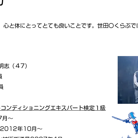
力
、心と体にとってとても良いことです。世田〇くらぶで
。
明志（４7）
員
員
ートコンディショニングエキスパート検定１級
7月～
2012年10月～